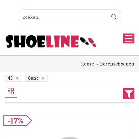
Home
Herenschoenen
43
Gant
-17%