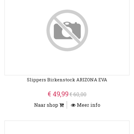
Slippers Birkenstock ARIZONA EVA
€ 49,99
€ 60,00
Naar shop
Meer info