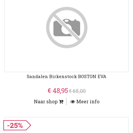
Sandalen Birkenstock BOSTON EVA
€ 48,95
€ 65,00
Naar shop
Meer info
-25%