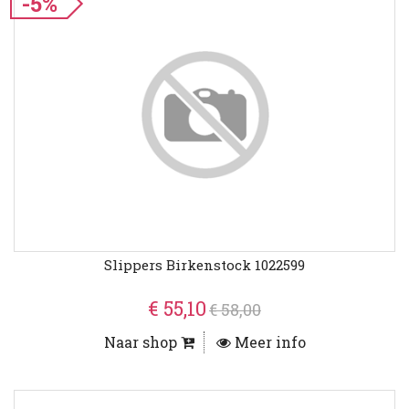
-5%
Slippers Birkenstock 1022599
€ 55,10
€ 58,00
Naar shop
Meer info