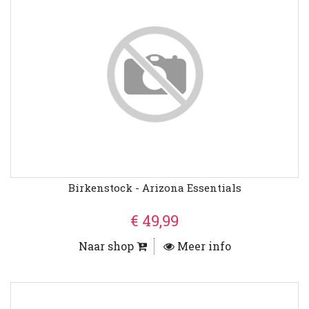
Birkenstock - Arizona Essentials
€ 49,99
Naar shop
Meer info