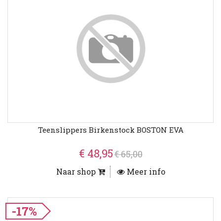
Teenslippers Birkenstock BOSTON EVA
€ 48,95
€ 65,00
Naar shop
Meer info
-17%