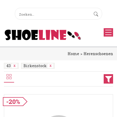
Home
Herenschoenen
43
Birkenstock
-20%