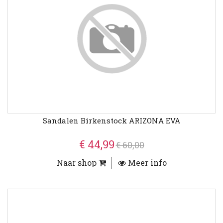
Sandalen Birkenstock ARIZONA EVA
€ 44,99
€ 60,00
Naar shop
Meer info