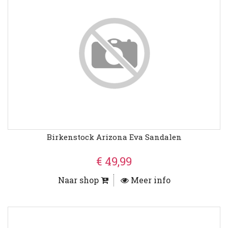
Birkenstock Arizona Eva Sandalen
€ 49,99
Naar shop
Meer info