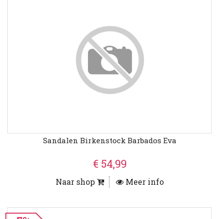
Sandalen Birkenstock Barbados Eva
€ 54,99
Naar shop
Meer info