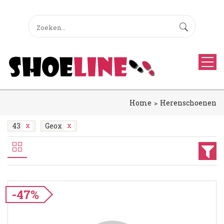
Home
Herenschoenen
43
Geox
-47%