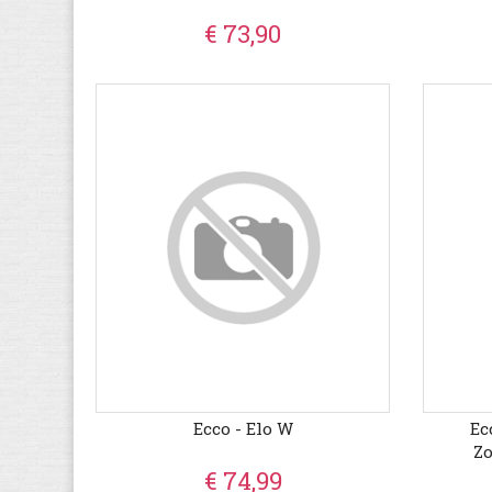
€ 73,90
Ecco - Elo W
Ec
Zo
Klitte
€ 74,99