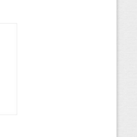
Element
(95)
Eleven paris
(3)
El Naturalista
(4.510)
EMU
(353)
Esprit
(95)
Etnies
(80)
Faguo
(284)
Falke
(1)
FASHY
(12)
Feiyue
(233)
Fila
(1.795)
Finn Comfort
(3.129)
FitFlop
(1.592)
Floris van Bommel
(225)
Fred de la Bretoniere
(133)
Gaastra
(280)