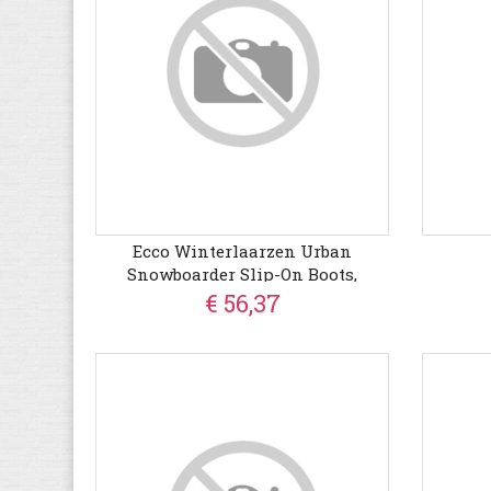
Ecco Winterlaarzen Urban
Snowboarder Slip-On Boots,
Outdoor Boots, Snowboots With
€ 56,37
Gore-Tex Membrane