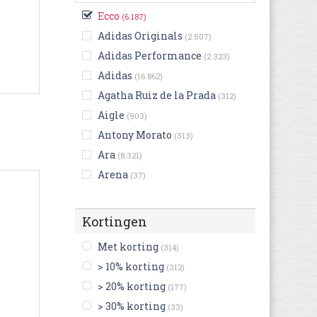
Zilver
(5)
Ecco
(6.187)
Zwart
(2.202)
Adidas Originals
(2.507)
Adidas Performance
(2.323)
Adidas
(16.862)
Agatha Ruiz de la Prada
(312)
Aigle
(903)
Antony Morato
(313)
Ara
(8.321)
Arena
(37)
Art
(3.746)
Ash
(403)
Kortingen
Asics
(4.661)
Met korting
(314)
Aster
(1.171)
> 10% korting
(312)
Australian
(1.140)
> 20% korting
(177)
Benetton
(15)
> 30% korting
(33)
Bensimon
(701)