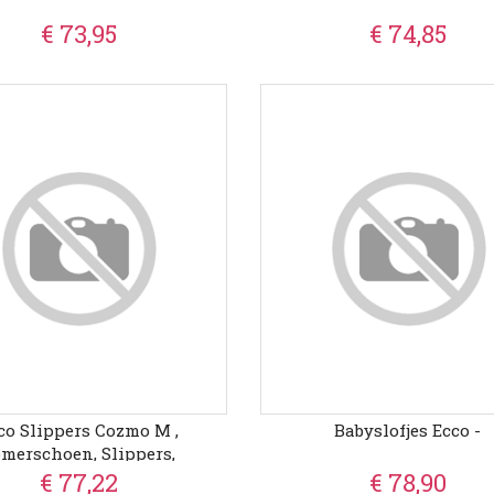
€ 73,95
€ 74,85
co Slippers Cozmo M ,
Babyslofjes Ecco -
merschoen, Slippers,
nbandschoen Met Subtiele
€ 77,22
€ 78,90