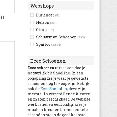
Webshops
Bunker
(10)
Burberry
(28)
Durlinger
(52)
ers
C1rca
(15)
Nelson
(861)
Cacharel
(3)
Otto
(1.087)
Camel Active
(1.243)
Schuurman Schoenen
(293)
Camper
(3.821)
Spartoo
(3.894)
Caterpillar
(1.130)
Catimini
(105)
Ecco Schoenen
Champion
(639)
Ecco schoenen
uitzoeken doe je
chicco
(1.627)
natuurlijk bij Shoeline. In één
oogopslag zie je waar je gewenste
Chipie
(2)
schoenen nog te koop zijn. Bekijk
Citrouille et Compagnie
ook de
Ecco Sandalen
, deze zijn
(5.305)
meestal in verschillende kleuren
Clarks
en maten beschikbaar. De website
(10.574)
werkt snel en eenvoudig, kies je
Clic!
(103)
maat en kleur en binnen enkele
Colors of California
(548)
seconden staan de goedkoopste