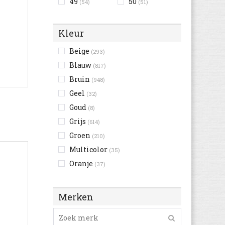
49
50
(54)
(51)
Kleur
Beige
(293)
Blauw
(817)
Bruin
(948)
Geel
(32)
Goud
(8)
Grijs
(614)
Groen
(210)
Multicolor
(35)
Oranje
(37)
Paars
(38)
Rood
(130)
Merken
Roze
(114)
Wit
(396)