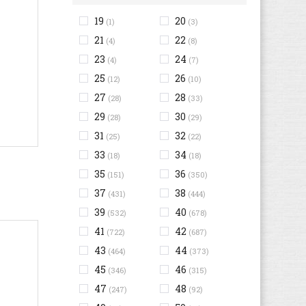
19
20
(1)
(3)
21
22
(4)
(8)
23
24
(4)
(7)
25
26
(12)
(10)
27
28
(28)
(33)
29
30
(28)
(29)
31
32
(25)
(22)
33
34
n
(18)
(18)
35
36
(151)
(350)
37
38
(431)
(444)
39
40
(532)
(678)
41
42
(722)
(687)
43
44
(464)
(373)
45
46
(346)
(315)
47
48
(247)
(92)