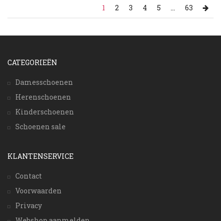
1
2
3
4
5
...
63
CATEGORIEËN
Damesschoenen
Herenschoenen
Kinderschoenen
Schoenen sale
KLANTENSERVICE
Contact
Voorwaarden
Privacy
Webshop aanmelden