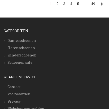
1
2
3
4
5
...
49
CATEGORIEËN
Damesschoenen
Herenschoenen
Kinderschoenen
Schoenen sale
KLANTENSERVICE
Contact
Voorwaarden
Privacy
Webshop aanmelden