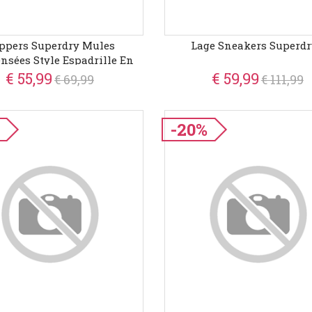
ippers Superdry Mules
Lage Sneakers Superdr
sées Style Espadrille En
Toile
€ 55,99
€ 59,99
€ 69,99
€ 111,99
-20%