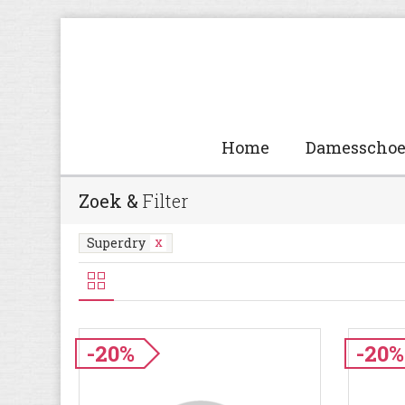
Home
Damesscho
Zoek &
Filter
Superdry
-20%
-20%