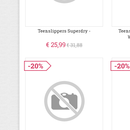
Teenslippers Superdry -
Teen
W
€ 25,99
€ 31,88
-20%
-20%