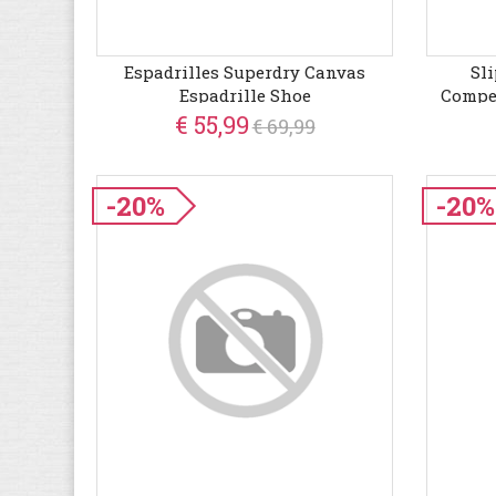
Espadrilles Superdry Canvas
Sl
Espadrille Shoe
Compen
€ 55,99
€ 69,99
-20%
-20%