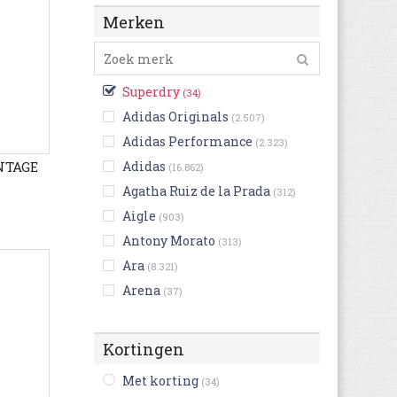
Merken
Superdry
(34)
Adidas Originals
(2.507)
Adidas Performance
(2.323)
INTAGE
Adidas
(16.862)
Agatha Ruiz de la Prada
(312)
Aigle
(903)
Antony Morato
(313)
Ara
(8.321)
Arena
(37)
Art
(3.746)
Ash
(403)
Kortingen
Asics
(4.661)
Met korting
(34)
Aster
(1.171)