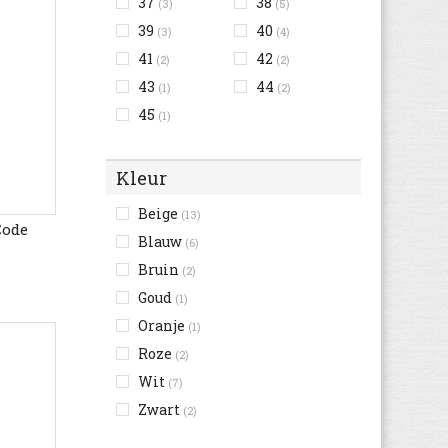
37
38
(3)
(5)
39
40
(3)
(4)
41
42
(2)
(2)
43
44
(1)
(2)
45
(1)
Kleur
Beige
(13)
Code
Blauw
(6)
Bruin
(2)
Goud
(1)
Oranje
(1)
Roze
(2)
Wit
(7)
Zwart
(2)