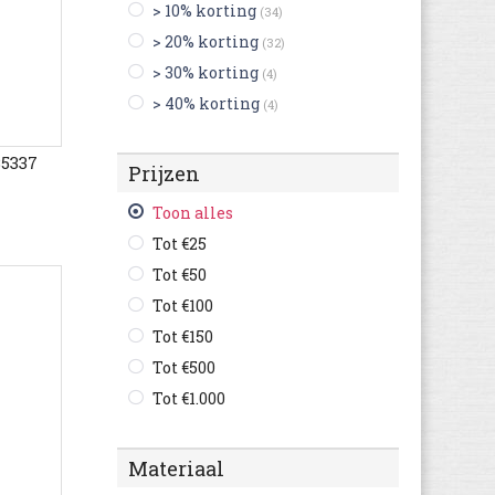
> 10% korting
(34)
Australian
(1.140)
> 20% korting
(32)
Benetton
(15)
> 30% korting
(4)
Bensimon
(701)
> 40% korting
(4)
Be Only
(289)
Bergstein
(292)
35337
Prijzen
Bikkembergs
(102)
Billabong
(2)
Toon alles
Birkenstock
(8.010)
Tot €25
Bisgaard
(563)
Tot €50
Björn Borg
(164)
Tot €100
Blackstone
(452)
Tot €150
Bobs
(59)
Tot €500
Braqeez
(256)
Tot €1.000
Brenda Zaro
(29)
British Knights
(704)
Materiaal
Bronx
(625)