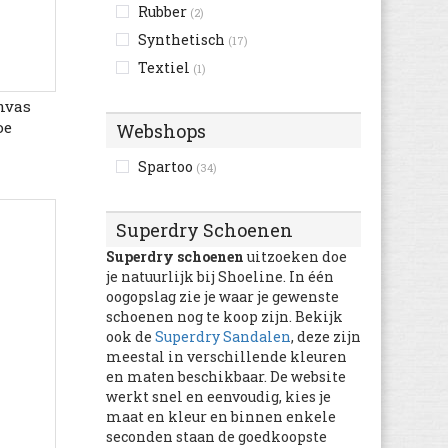
Rubber
(2)
Buffalo
(1.836)
Synthetisch
(17)
Bugatti
(4.337)
Textiel
(1)
Bullboxer
(1.907)
Bunker
nvas
(10)
oe
Webshops
Burberry
(28)
C1rca
(15)
Spartoo
(34)
Cacharel
(3)
Camel Active
(1.243)
Superdry Schoenen
Camper
(3.821)
Superdry schoenen
uitzoeken doe
Caterpillar
(1.130)
je natuurlijk bij Shoeline. In één
oogopslag zie je waar je gewenste
Catimini
(105)
schoenen nog te koop zijn. Bekijk
Champion
(639)
ook de
Superdry Sandalen
, deze zijn
chicco
meestal in verschillende kleuren
(1.627)
en maten beschikbaar. De website
Chipie
(2)
werkt snel en eenvoudig, kies je
Citrouille et Compagnie
maat en kleur en binnen enkele
(5.305)
seconden staan de goedkoopste