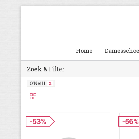
Home
Damesscho
Zoek &
Filter
O'Neill
-53%
-56%