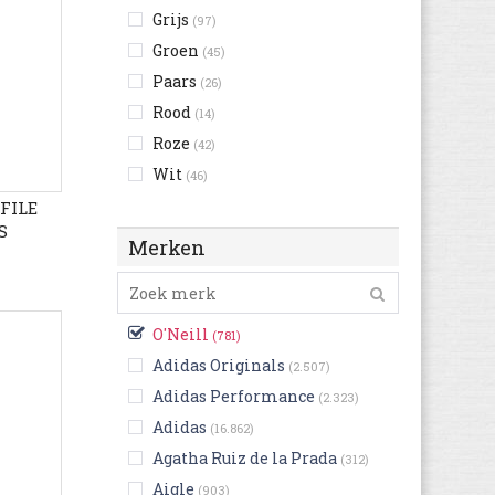
Grijs
(97)
Groen
(45)
Paars
(26)
Rood
(14)
Roze
(42)
Wit
(46)
Zilver
OFILE
(3)
S
Zwart
(250)
Merken
O'Neill
(781)
Adidas Originals
(2.507)
Adidas Performance
(2.323)
Adidas
(16.862)
Agatha Ruiz de la Prada
(312)
Aigle
(903)