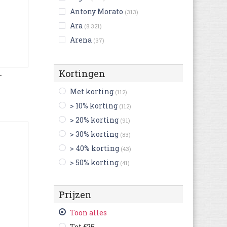
Antony Morato
(313)
Ara
(8.321)
Arena
(37)
Art
(3.746)
Ash
(403)
Kortingen
-
Asics
(4.661)
Met korting
(112)
Aster
(1.171)
> 10% korting
(112)
Australian
(1.140)
> 20% korting
(91)
Benetton
(15)
> 30% korting
(83)
Bensimon
(701)
> 40% korting
(43)
Be Only
(289)
> 50% korting
(41)
Bergstein
(292)
Bikkembergs
(102)
Prijzen
Billabong
(2)
Birkenstock
(8.010)
Toon alles
Bisgaard
(563)
Tot €25