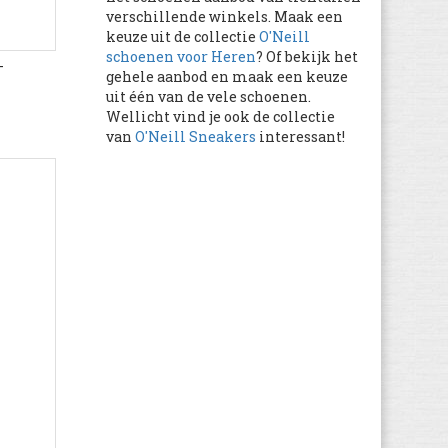
verschillende winkels. Maak een
Caterpillar
(1.130)
keuze uit de collectie
O'Neill
Catimini
(105)
schoenen voor Heren
? Of bekijk het
-
gehele aanbod en maak een keuze
Champion
(639)
uit één van de vele schoenen.
chicco
(1.627)
Wellicht vind je ook de collectie
Chipie
van
O'Neill Sneakers
interessant!
(2)
Citrouille et Compagnie
(5.305)
Clarks
(10.574)
Clic!
(103)
Colors of California
(548)
Columbia
(998)
Converse
(14.154)
Craft
(57)
Crocs
(1.216)
Cruyff
(1.386)
Desigual
(175)