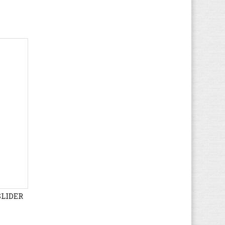
Etnies
(80)
Faguo
(284)
Falke
(1)
FASHY
(12)
Feiyue
(233)
Fila
(1.795)
Finn Comfort
(3.129)
FitFlop
(1.592)
Floris van Bommel
(225)
Fred de la Bretoniere
(133)
Gaastra
(280)
Gabor
(12.918)
Gant
(1.248)
Garvalin
(699)
SLIDER
Gattino
(28)
GBB
(7.524)