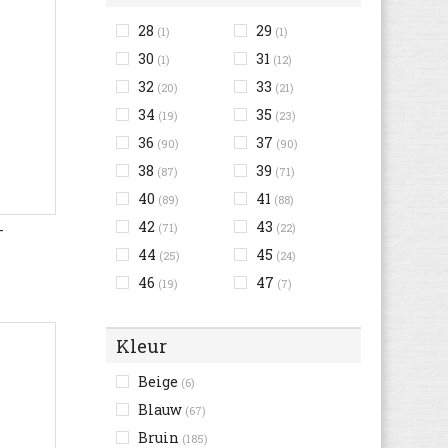
28
29
(1)
(1)
30
31
(1)
(12)
32
33
(20)
(21)
34
35
(19)
(23)
36
37
(90)
(90)
38
39
(87)
(71)
40
41
(89)
(88)
42
43
-
(71)
(22)
44
45
(25)
(24)
46
47
(19)
(7)
Kleur
Beige
(6)
Blauw
(67)
Bruin
(185)