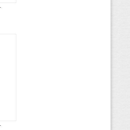
Develab
(576)
-
Diadora
(1.797)
Diesel
(149)
Disney
(65)
Dockers By Gerli
(1.433)
Dockers
(771)
Dr. Martens
(4.237)
Dubarry
(28)
Durea
(456)
Easy Peasy
(1.079)
Ecco
(6.187)
Element
(95)
Eleven paris
(3)
El Naturalista
(4.510)
EMU
(353)
-
Esprit
(95)