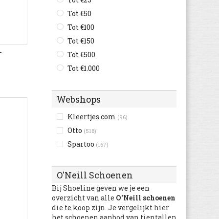
Björn Borg
(164)
Tot €50
Blackstone
(452)
Tot €100
Bobs
(59)
Tot €150
-
Braqeez
(256)
Tot €500
Brenda Zaro
(29)
Tot €1.000
British Knights
(704)
Bronx
(625)
Webshops
Buffalo
(1.836)
Kleertjes.com
(96)
Bugatti
(4.337)
Otto
(518)
Bullboxer
(1.907)
Spartoo
(167)
Bunker
(10)
Burberry
(28)
O'Neill Schoenen
C1rca
(15)
Bij Shoeline geven we je een
Cacharel
(3)
overzicht van alle
O'Neill schoenen
Camel Active
(1.243)
die te koop zijn. Je vergelijkt hier
Camper
het schoenen aanbod van tientallen
(3.821)