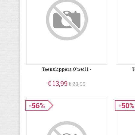
Teenslippers O'neill -
T
€ 13,99
€ 29,99
-56%
-50%