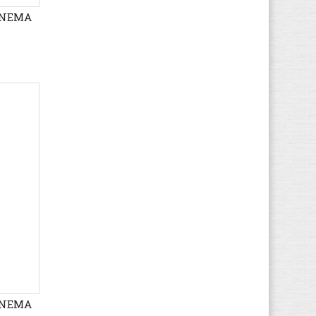
Develab
(576)
PANEMA
Diadora
(1.797)
Diesel
(149)
Disney
(65)
Dockers By Gerli
(1.433)
Dockers
(771)
Dr. Martens
(4.237)
Dubarry
(28)
Durea
(456)
Easy Peasy
(1.079)
Ecco
(6.187)
Element
(95)
Eleven paris
(3)
El Naturalista
(4.510)
EMU
(353)
PANEMA
Esprit
(95)