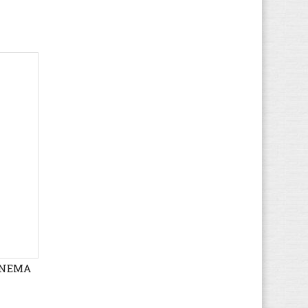
Etnies
(80)
Faguo
(284)
Falke
(1)
FASHY
(12)
Feiyue
(233)
Fila
(1.795)
Finn Comfort
(3.129)
FitFlop
(1.592)
Floris van Bommel
(225)
Fred de la Bretoniere
(133)
Gaastra
(280)
Gabor
(12.918)
Gant
(1.248)
Garvalin
(699)
PANEMA
Gattino
(28)
GBB
(7.524)