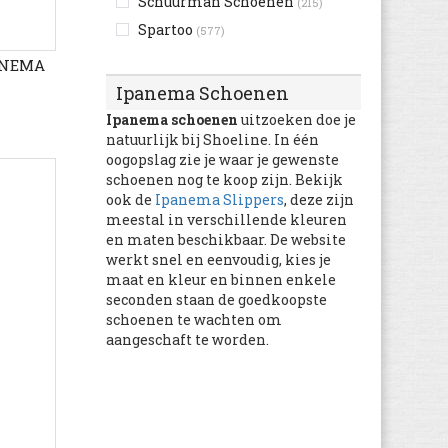
Schuurman Schoenen
(215)
Caterpillar
(1.130)
Spartoo
(577)
Catimini
(105)
PANEMA
Champion
(639)
Ipanema Schoenen
chicco
(1.627)
Ipanema schoenen
uitzoeken doe je
Chipie
(2)
natuurlijk bij Shoeline. In één
oogopslag zie je waar je gewenste
Citrouille et Compagnie
schoenen nog te koop zijn. Bekijk
(5.305)
ook de
Ipanema Slippers
, deze zijn
Clarks
(10.574)
meestal in verschillende kleuren
Clic!
en maten beschikbaar. De website
(103)
werkt snel en eenvoudig, kies je
Colors of California
(548)
maat en kleur en binnen enkele
Columbia
(998)
seconden staan de goedkoopste
schoenen te wachten om
Converse
(14.154)
aangeschaft te worden.
Craft
(57)
Crocs
(1.216)
Cruyff
(1.386)
Desigual
(175)