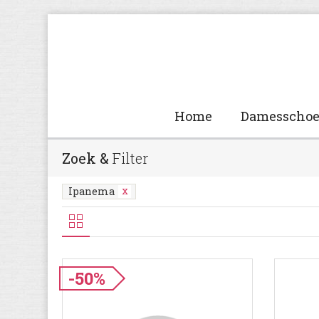
Home
Damesscho
Zoek &
Filter
Ipanema
-50%