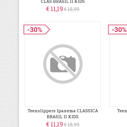
CLAS BRASIL II KIDS
€ 11,19
€ 15,99
-30%
-30%
Teenslippers Ipanema CLASSICA
Teen
BRASIL II KIDS
€ 11,19
€ 15,99