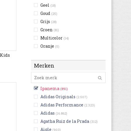
Geel
(18)
Goud
(25)
Grijs
(28)
Groen
(81)
Multicolor
(14)
Oranje
(5)
Paars
 Kids
(8)
Rood
(11)
Merken
Roze
(166)
Wit
(29)
Zilver
(4)
Ipanema
(891)
Zwart
(282)
Adidas Originals
(2.507)
Adidas Performance
(2.323)
Adidas
(16.862)
Agatha Ruiz de la Prada
(312)
Aigle
(903)