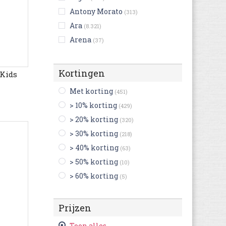
Antony Morato
(313)
Ara
(8.321)
Arena
(37)
Art
(3.746)
Ash
(403)
Kortingen
 Kids
Asics
(4.661)
Met korting
(451)
Aster
(1.171)
> 10% korting
(429)
Australian
(1.140)
> 20% korting
(320)
Benetton
(15)
> 30% korting
(218)
Bensimon
(701)
> 40% korting
(63)
Be Only
(289)
> 50% korting
(10)
Bergstein
(292)
> 60% korting
(5)
Bikkembergs
(102)
Billabong
(2)
Prijzen
Birkenstock
(8.010)
Bisgaard
(563)
Toon alles