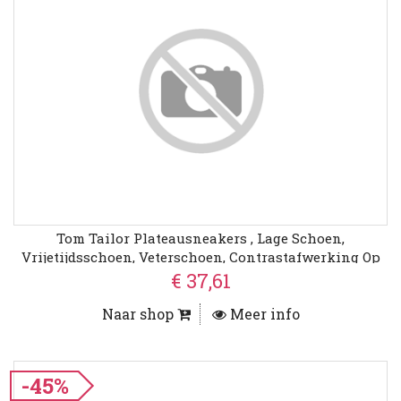
Tom Tailor Plateausneakers , Lage Schoen,
Vrijetijdsschoen, Veterschoen, Contrastafwerking Op
De Hiel
€ 37,61
Naar shop
Meer info
-45%