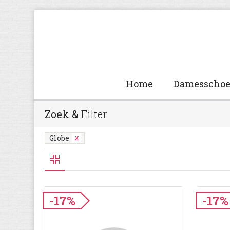
Home
Damesscho
Zoek &
Filter
Globe
-17%
-17%