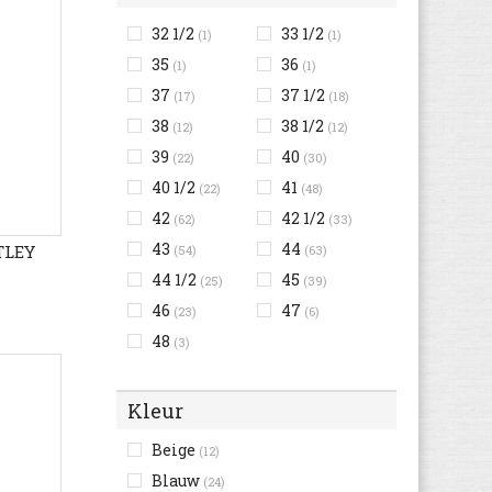
32 1/2
33 1/2
(1)
(1)
35
36
(1)
(1)
37
37 1/2
(17)
(18)
38
38 1/2
(12)
(12)
39
40
(22)
(30)
40 1/2
41
(22)
(48)
42
42 1/2
(62)
(33)
43
44
TLEY
(54)
(63)
44 1/2
45
(25)
(39)
46
47
(23)
(6)
48
(3)
Kleur
Beige
(12)
Blauw
(24)