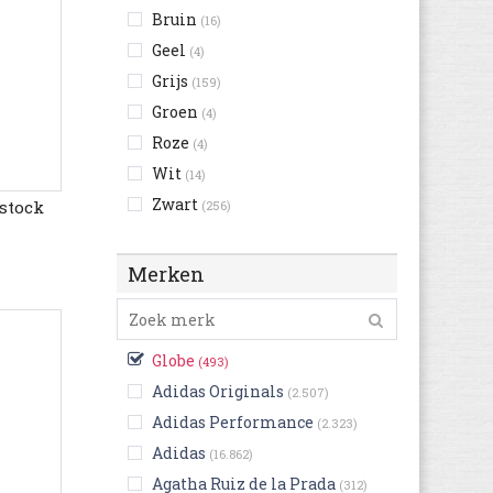
Bruin
(16)
Geel
(4)
Grijs
(159)
Groen
(4)
Roze
(4)
Wit
(14)
Zwart
stock
(256)
Merken
Globe
(493)
Adidas Originals
(2.507)
Adidas Performance
(2.323)
Adidas
(16.862)
Agatha Ruiz de la Prada
(312)