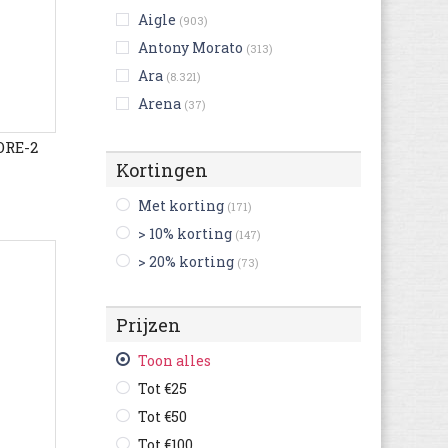
Aigle
(903)
Antony Morato
(313)
Ara
(8.321)
Arena
(37)
Art
(3.746)
ORE-2
Ash
(403)
Kortingen
Asics
(4.661)
Met korting
(171)
Aster
(1.171)
> 10% korting
(147)
Australian
(1.140)
> 20% korting
(73)
Benetton
(15)
Bensimon
(701)
Prijzen
Be Only
(289)
Bergstein
(292)
Toon alles
Bikkembergs
(102)
Tot €25
Billabong
(2)
Tot €50
Birkenstock
(8.010)
Tot €100