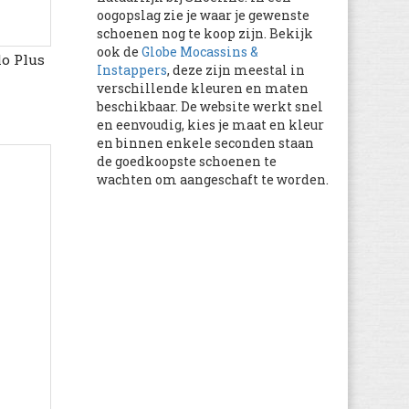
oogopslag zie je waar je gewenste
Camper
(3.821)
schoenen nog te koop zijn. Bekijk
Caterpillar
(1.130)
ook de
Globe Mocassins &
o Plus
Catimini
Instappers
, deze zijn meestal in
(105)
verschillende kleuren en maten
Champion
(639)
beschikbaar. De website werkt snel
chicco
(1.627)
en eenvoudig, kies je maat en kleur
en binnen enkele seconden staan
Chipie
(2)
de goedkoopste schoenen te
Citrouille et Compagnie
wachten om aangeschaft te worden.
(5.305)
Clarks
(10.574)
Clic!
(103)
Colors of California
(548)
Columbia
(998)
Converse
(14.154)
Craft
(57)
Crocs
(1.216)
Cruyff
(1.386)