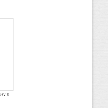
Esprit
(95)
Etnies
(80)
Faguo
(284)
Falke
(1)
FASHY
(12)
Feiyue
(233)
Fila
(1.795)
Finn Comfort
(3.129)
FitFlop
(1.592)
Floris van Bommel
(225)
Fred de la Bretoniere
(133)
Gaastra
(280)
Gabor
(12.918)
Gant
(1.248)
ey Ii
Garvalin
(699)
Gattino
(28)