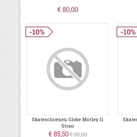
€ 80,00
-10%
-10%
Skateschoenen Globe Motley Ii
Skate
Strap
€ 85,50
€ 95,00