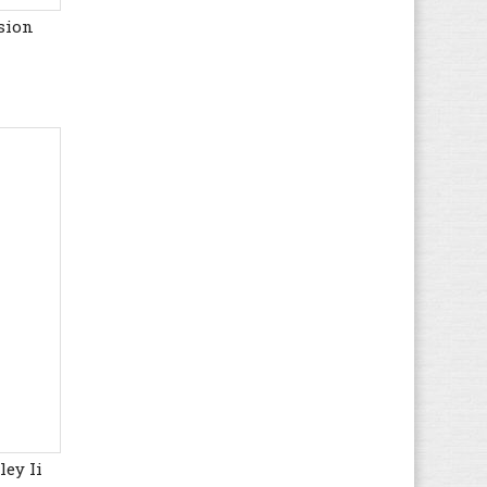
Desigual
(175)
sion
Develab
(576)
Diadora
(1.797)
Diesel
(149)
Disney
(65)
Dockers By Gerli
(1.433)
Dockers
(771)
Dr. Martens
(4.237)
Dubarry
(28)
Durea
(456)
Easy Peasy
(1.079)
Ecco
(6.187)
Element
(95)
Eleven paris
(3)
El Naturalista
(4.510)
ey Ii
EMU
(353)