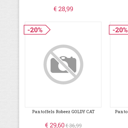
€ 28,99
-20%
-20%
Pantoffels Robeez GOLDY CAT
Panto
€ 29,60
€ 36,99