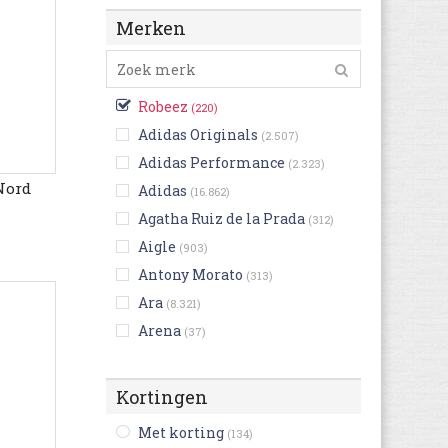
Wit
(11)
Merken
Zwart
(1)
Robeez
(220)
Adidas Originals
(2.507)
Adidas Performance
(2.323)
 Nord
Adidas
(16.862)
Agatha Ruiz de la Prada
(312)
Aigle
(903)
Antony Morato
(313)
Ara
(8.321)
Arena
(37)
Art
(3.746)
Ash
(403)
Kortingen
Asics
(4.661)
Met korting
(134)
Aster
(1.171)