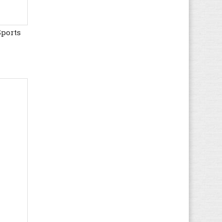
Clarks
(10.574)
Clic!
(103)
Sports
Colors of California
(548)
Columbia
(998)
Converse
(14.154)
Craft
(57)
Crocs
(1.216)
Cruyff
(1.386)
Desigual
(175)
Develab
(576)
Diadora
(1.797)
Diesel
(149)
Disney
(65)
Dockers By Gerli
(1.433)
Dockers
(771)
Dr. Martens
(4.237)