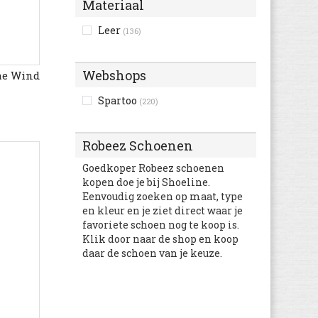
Materiaal
Buffalo
(1.836)
Leer
(136)
Bugatti
(4.337)
Bullboxer
(1.907)
Webshops
The Wind
Bunker
(10)
Burberry
(28)
Spartoo
(220)
C1rca
(15)
Cacharel
(3)
Robeez Schoenen
Camel Active
(1.243)
Goedkoper Robeez schoenen
Camper
(3.821)
kopen doe je bij Shoeline.
Caterpillar
Eenvoudig zoeken op maat, type
(1.130)
en kleur en je ziet direct waar je
Catimini
(105)
favoriete schoen nog te koop is.
Champion
(639)
Klik door naar de shop en koop
daar de schoen van je keuze.
chicco
(1.627)
Chipie
(2)
Citrouille et Compagnie
(5.305)