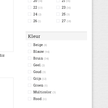
20
21
(14)
(16)
22
23
(13)
(16)
24
25
(2)
(3)
26
27
(1)
(18)
Kleur
Beige
(8)
Blauw
(94)
diz
Bruin
(34)
Geel
(2)
Goud
(3)
Grijs
(12)
Groen
(5)
Multicolor
(3)
Rood
(11)
Roze
(35)