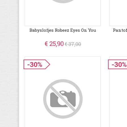
Babyslofjes Robeez Eyes On You
Panto
€ 25,90
€ 37,00
-30%
-30%