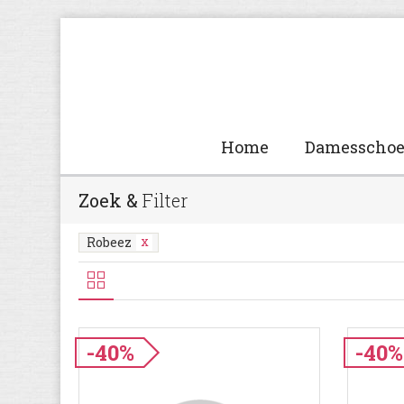
Home
Damesscho
Zoek &
Filter
Robeez
-40%
-40%