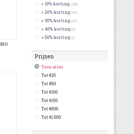
> 10% korting
(124)
Australian
(1.140)
> 20% korting
(95)
Benetton
(15)
> 30% korting
(19)
Bensimon
(701)
> 40% korting
(6)
Be Only
(289)
> 50% korting
(1)
Bergstein
(292)
DINO
Bikkembergs
(102)
Prijzen
Billabong
(2)
Birkenstock
(8.010)
Toon alles
Bisgaard
(563)
Tot €25
Björn Borg
(164)
Tot €50
Blackstone
(452)
Tot €100
Bobs
(59)
Tot €150
Braqeez
(256)
Tot €500
Brenda Zaro
(29)
Tot €1.000
British Knights
(704)
Bronx
(625)