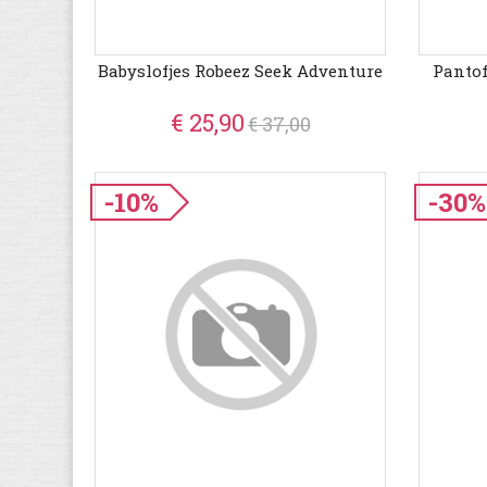
Babyslofjes Robeez Seek Adventure
Panto
€ 25,90
€ 37,00
-10%
-30%