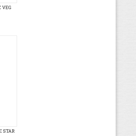
Dubarry
(28)
Z VEG
Durea
(456)
Easy Peasy
(1.079)
Ecco
(6.187)
Element
(95)
Eleven paris
(3)
El Naturalista
(4.510)
EMU
(353)
Esprit
(95)
Etnies
(80)
Faguo
(284)
Falke
(1)
FASHY
(12)
Feiyue
(233)
Fila
(1.795)
E STAR
Finn Comfort
(3.129)