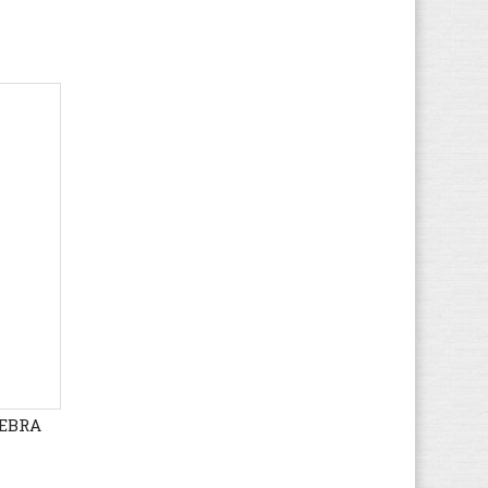
FitFlop
(1.592)
Floris van Bommel
(225)
Fred de la Bretoniere
(133)
Gaastra
(280)
Gabor
(12.918)
Gant
(1.248)
Garvalin
(699)
Gattino
(28)
GBB
(7.524)
Geox
(17.644)
Giesswein
(831)
Gioseppo
(3.708)
Globe
(493)
Gola
(2.223)
ZEBRA
Grunland
(6.809)
Guess
(3.147)